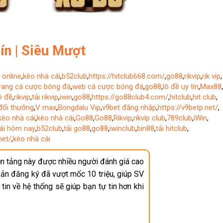
ín | Siêu Mượt
u online
,
kèo nhà cái
,
b52club
,
https://hitclub668.com/
,
go88
,
rikvip
,
rik vip
,
rang cá cược bóng đá
,
web cá cược bóng đá
,
go88
,
lô đề uy tín
,
Max88
,
ô đề
,
rikvip
,
tải rikvip
,
iwin
,
go88
,
https://go88club4.com/
,
hitclub
,
hit club
,
đổi thưởng
,
V max
,
Bongdalu Vip
,
v9bet đăng nhập
,
https://v9betp.net/
,
kèo nhà cái
,
kèo nhà cái
,
Go88
,
Go88
,
Rikvip
,
rikvip club
,
789club
,
iWin
,
ái hôm nay
,
b52club
,
tải go88
,
go88
,
iwinclub
,
bin88
,
tải hitclub
,
net/
,
kèo nhà cái
n tảng này được nhiều người đánh giá cao
hoản đăng ký đã vượt mốc 10 triệu, giúp SV
tin về hệ thống sẽ giúp bạn tự tin hơn khi