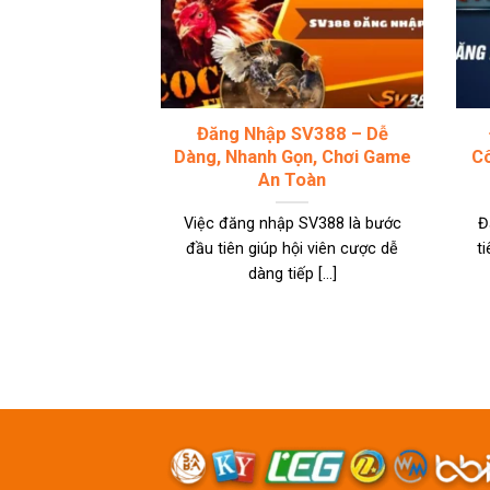
Đăng Nhập SV388 – Dễ
Dàng, Nhanh Gọn, Chơi Game
Cô
An Toàn
Về sứ mệnh
SV388
hiện đang có mặt tại 
chơi đam mê cá cược. Là nơi cung cấp thôn
Việc đăng nhập SV388 là bước
Đ
đầu tiên giúp hội viên cược dễ
t
Cập Nhật Link Tham Gia SV388
dàng tiếp [...]
SV388
là một trong những nhà cái hàng đầ
Tuy nhiên, do các quy định tại một số qu
tục cập nhật các đường link mới nhất, giú
Hiện nay, hội viên có thể trực tiếp truy cậ
Link chính thức của
SV388
được cung cấp 