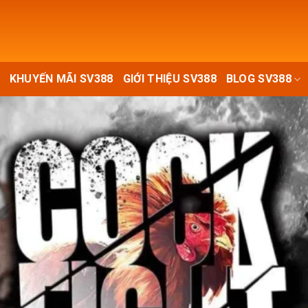
KHUYẾN MÃI SV388
GIỚI THIỆU SV388
BLOG SV388