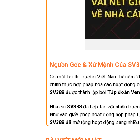
Nguồn Gốc & Xứ Mệnh Của SV3
Có mặt tại thị trường Việt Nam từ năm 
chính thức hợp pháp hóa các hoạt động cờ
SV388
được thành lập bởi
Tập đoàn Ven
Nhà cái
SV388
đã hợp tác với nhiều trườn
Nhờ vào giấy phép hoạt động hợp pháp từ
SV388
đã mở rộng hoạt động sang nhiều q
và hệ thống cá cược hiện đại.