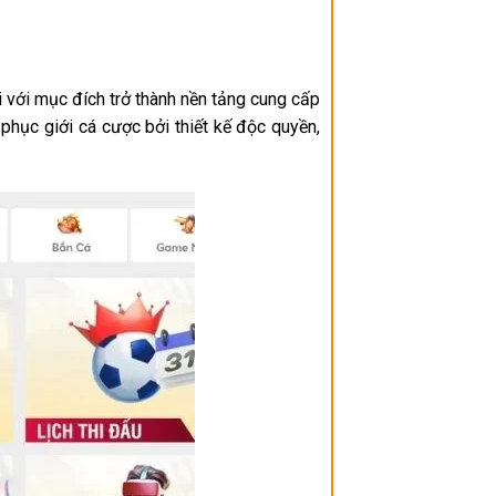
ời với mục đích trở thành nền tảng cung cấp
hục giới cá cược bởi thiết kế độc quyền,