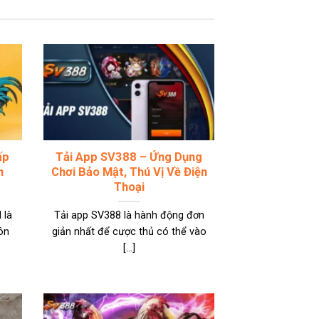
rò chơi cá cược trực tuyến hấp dẫn. Thông
 nhiều công sức giúp người chơi thay đổi
ấp
Tải App SV388 – Ứng Dụng
n
Chơi Bảo Mật, Thú Vị Về Điện
Thoại
 là
Tải app SV388 là hành động đơn
ôn
giản nhất để cược thủ có thể vào
[...]